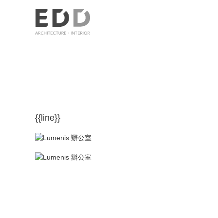
{{line}}