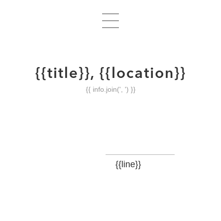
{{title}}, {{location}}
{{ info.join(', ') }}
{{line}}