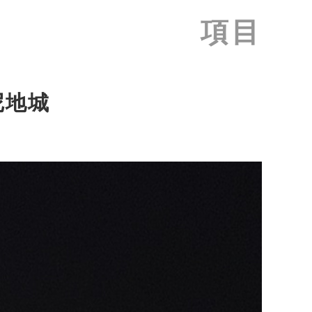
項目
堅尼地城